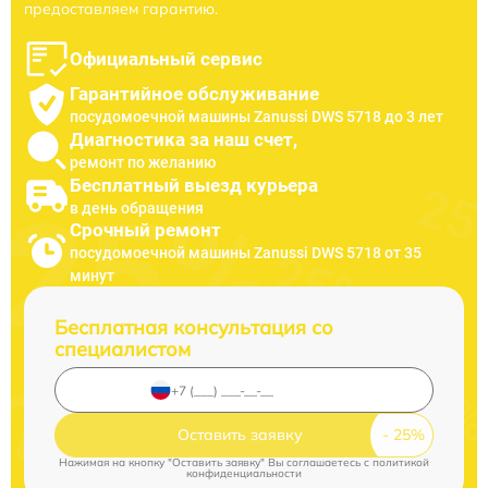
предоставляем гарантию.
Официальный сервис
Гарантийное обслуживание
посудомоечной машины Zanussi DWS 5718 до 3 лет
Диагностика за наш счет,
ремонт по желанию
Бесплатный выезд курьера
в день обращения
Срочный ремонт
посудомоечной машины Zanussi DWS 5718 от 35
минут
Бесплатная консультация со
специалистом
Оставить заявку
Нажимая на кнопку "Оставить заявку" Вы соглашаетесь c
политикой
конфиденциальности